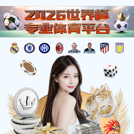
立即注册
华体官网
官网 · 权威体
育数据平台
华体官网 OFFICIAL WEBSITE
自2022年创立以来，
华体官网
致力于为用户提供包括
NBA、英超、欧洲杯、LPL在内的热门赛事直播与数据
服务，广受用户信赖。
立即下载华体官网APP